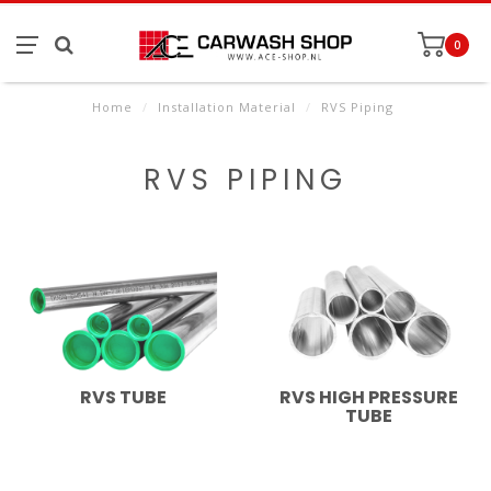
0
Home
/
Installation Material
/
RVS Piping
RVS PIPING
RVS TUBE
RVS HIGH PRESSURE
TUBE