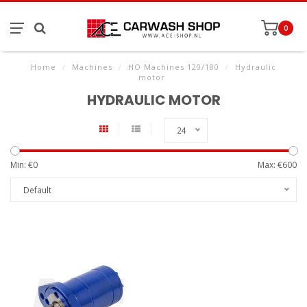
0
Home
/
Machines
/
HO Machines 120/180
/
Hydraulic
motor
HYDRAULIC MOTOR
24
Min: €
0
Max: €
600
Default