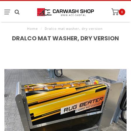
0
Home
/
Dralco mat washer, dry version
DRALCO MAT WASHER, DRY VERSION