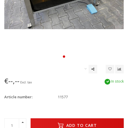
€--,--
In stock
Excl. tax
Article number:
11577
ADD TO CART