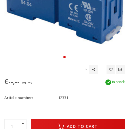
€--,--
In stock
Excl. tax
Article number:
12331
ADD TO CART