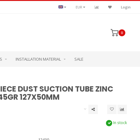
EUR
Login
0
S
INSTALLATION MATERIAL
SALE
PIECE DUST SUCTION TUBE ZINC
 45GR 127X50MM
In stock
12430