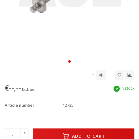
€--,--
In stock
Excl. tax
Article number:
12735
ADD TO CART