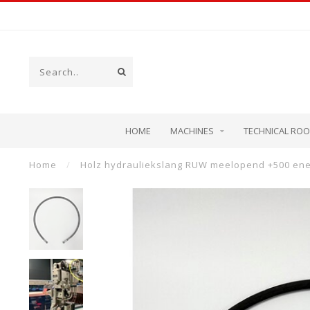
HOME
MACHINES
TECHNICAL RO
Home
/
Holz hydrauliekslang RUW meelopend +500 ener