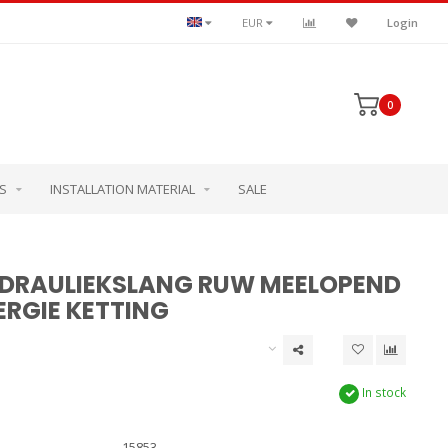
EUR
Login
0
S
INSTALLATION MATERIAL
SALE
YDRAULIEKSLANG RUW MEELOPEND
ERGIE KETTING
In stock
15853