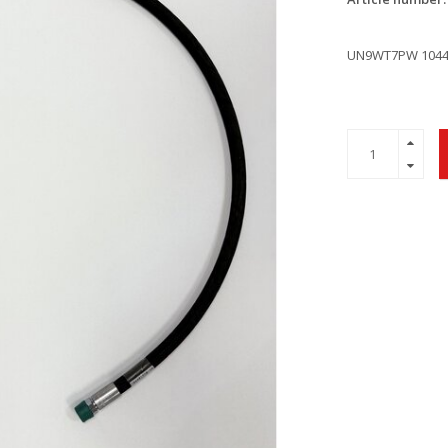
UN9WT7PW 1044