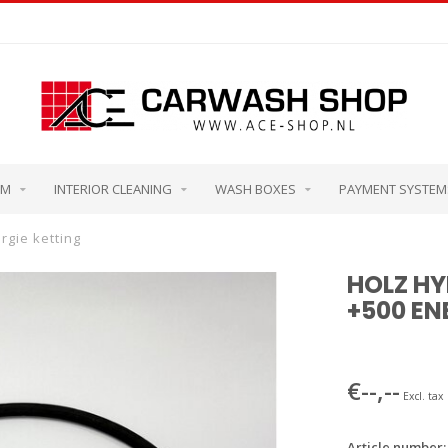
OM
INTERIOR CLEANING
WASH BOXES
PAYMENT SYSTEM
gie ketting
HOLZ H
+500 EN
€--,--
Excl. tax
Article number: