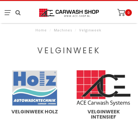
0
Home
/
Machines
/
Velginweek
VELGINWEEK
VELGINWEEK HOLZ
VELGINWEEK
INTENSIEF