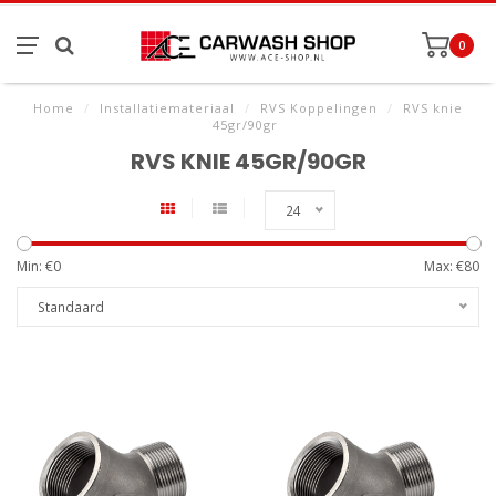
0
Home
/
Installatiemateriaal
/
RVS Koppelingen
/
RVS knie
45gr/90gr
RVS KNIE 45GR/90GR
24
Min: €
0
Max: €
80
Standaard