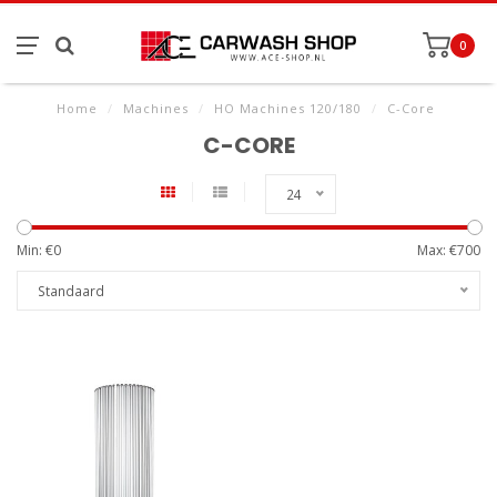
0
Home
/
Machines
/
HO Machines 120/180
/
C-Core
C-CORE
24
Min: €
0
Max: €
700
Standaard