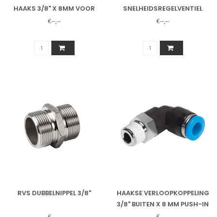
HAAKS 3/8" X 8MM VOOR
SNELHEIDSREGELVENTIEL
DN63 CILINDERS
RECHT 3/8"
€--,--
€--,--
RVS DUBBELNIPPEL 3/8"
HAAKSE VERLOOPKOPPELING
3/8" BUITEN X 8 MM PUSH-IN
€--,--
€--,--