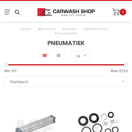
0
Home
/
Machines
/
Dakwals
/
Dakwals Holz
/
Pneumatiek
PNEUMATIEK
24
Min: €
0
Max: €
250
Standaard