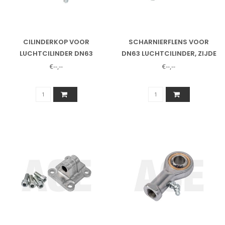
CILINDERKOP VOOR
SCHARNIERFLENS VOOR
LUCHTCILINDER DN63
DN63 LUCHTCILINDER, ZIJDE
MET PEN
€--,--
€--,--