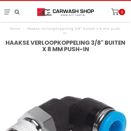
0
Home
/
Haakse verloopkoppeling 3/8" buiten x 8 mm push-
in
HAAKSE VERLOOPKOPPELING 3/8" BUITEN
X 8 MM PUSH-IN