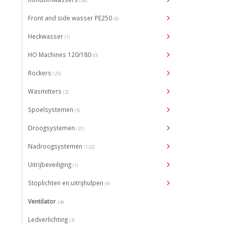
(38)
Front and side wasser PE250
(8)
Heckwasser
(1)
HO Machines 120/180
(0)
Rockers
(25)
Wasmitters
(2)
Spoelsystemen
(5)
Droogsystemen
(31)
Nadroogsystemen
(122)
Uitrijbeveiliging
(1)
Stoplichten en uitrijhulpen
(9)
Ventilator
(4)
Ledverlichting
(3)