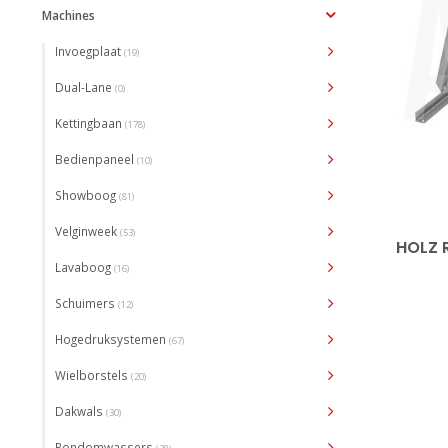
Machines
Invoegplaat
(19)
Dual-Lane
(0)
Kettingbaan
(178)
Bedienpaneel
(10)
Showboog
(81)
Velginweek
(53)
HOLZ 
Lavaboog
(16)
Schuimers
(12)
Hogedruksystemen
(67)
Wielborstels
(20)
Dakwals
(30)
Rondomwassers