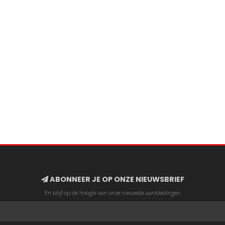
ABONNEER JE OP ONZE NIEUWSBRIEF
En blijf op de hoogte van onze nieuwste aanbiedingen