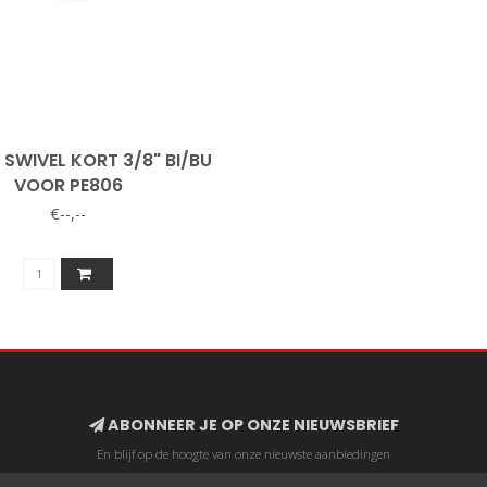
 SWIVEL KORT 3/8" BI/BU
VOOR PE806
€--,--
ABONNEER JE OP ONZE NIEUWSBRIEF
En blijf op de hoogte van onze nieuwste aanbiedingen