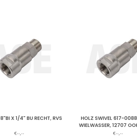
8"BI X 1/4" BU RECHT, RVS
HOLZ SWIVEL 617-008
WIELWASSER, 12707 OO
€--,--
€--,--