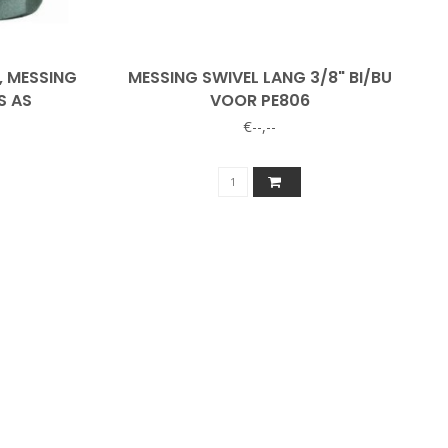
, MESSING
MESSING SWIVEL LANG 3/8" BI/BU
S AS
VOOR PE806
€--,--