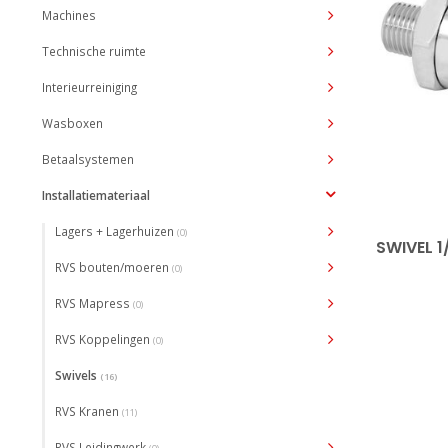
Machines
Technische ruimte
Interieurreiniging
Wasboxen
Betaalsystemen
Installatiemateriaal
Lagers + Lagerhuizen
(0)
SWIVEL 1
RVS bouten/moeren
(0)
RVS Mapress
(0)
RVS Koppelingen
(0)
Swivels
(16)
RVS Kranen
(11)
RVS Leidingwerk