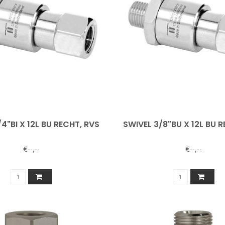
/4"BI X 12L BU RECHT, RVS
SWIVEL 3/8"BU X 12L BU 
€--,--
€--,--