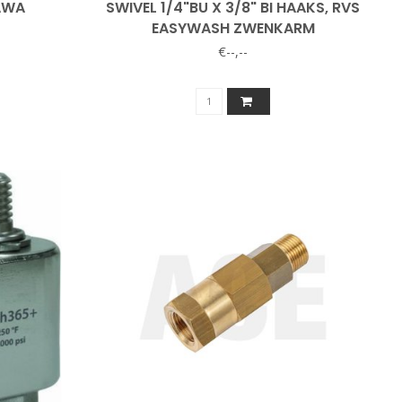
AWA
SWIVEL 1/4"BU X 3/8" BI HAAKS, RVS
EASYWASH ZWENKARM
€--,--