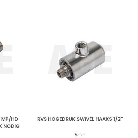
8 MP/HD
RVS HOGEDRUK SWIVEL HAAKS 1/2"
K NODIG
€--,--