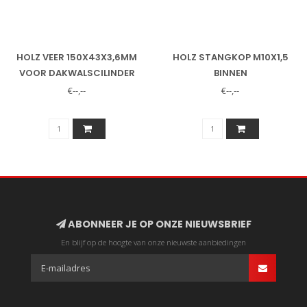
HOLZ VEER 150X43X3,6MM
HOLZ STANGKOP M10X1,5
VOOR DAKWALSCILINDER
BINNEN
0000102
€--,--
€--,--
ABONNEER JE OP ONZE NIEUWSBRIEF
En blijf op de hoogte van onze nieuwste aanbiedingen