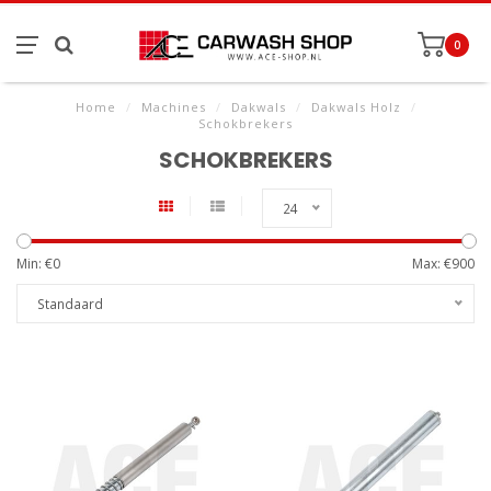
0
Home
/
Machines
/
Dakwals
/
Dakwals Holz
/
Schokbrekers
SCHOKBREKERS
24
Min: €
0
Max: €
900
Standaard