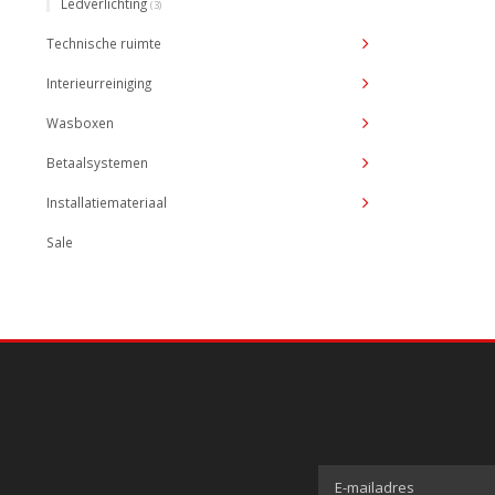
Ledverlichting
(3)
Technische ruimte
Interieurreiniging
Wasboxen
Betaalsystemen
Installatiemateriaal
Sale