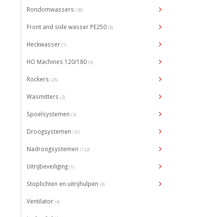
Rondomwassers
(38)
Front and side wasser PE250
(8)
Heckwasser
(1)
HO Machines 120/180
(0)
Rockers
(25)
Wasmitters
(2)
Spoelsystemen
(5)
Droogsystemen
(31)
Nadroogsystemen
(122)
Uitrijbeveiliging
(1)
Stoplichten en uitrijhulpen
(9)
Ventilator
(4)