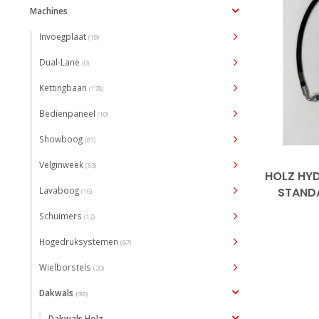
Machines
Invoegplaat
(19)
Dual-Lane
(0)
Kettingbaan
(178)
Bedienpaneel
(10)
Showboog
(81)
Velginweek
(53)
HOLZ HY
Lavaboog
STAND
(16)
Schuimers
(12)
Hogedruksystemen
(67)
Wielborstels
(20)
Dakwals
(30)
Dakwals Holz