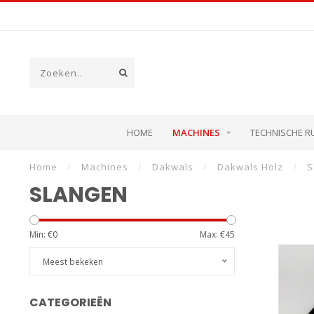
HOME
MACHINES
TECHNISCHE R
Home
/
Machines
/
Dakwals
/
Dakwals Holz
/
S
SLANGEN
Min: €
0
Max: €
45
Meest bekeken
CATEGORIEËN