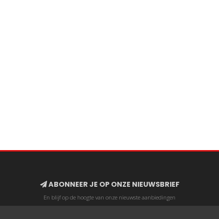
ABONNEER JE OP ONZE NIEUWSBRIEF
En blijf op de hoogte van onze nieuwste aanbiedingen