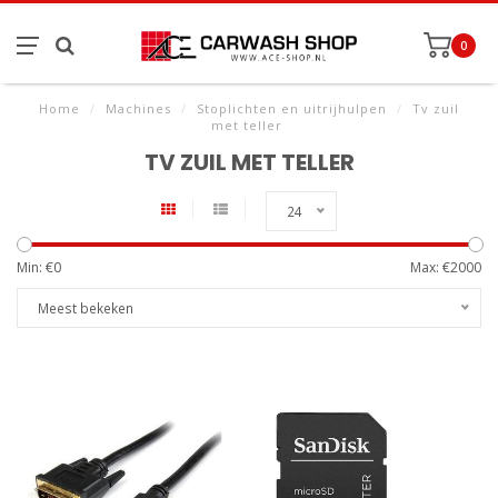
0
Home
/
Machines
/
Stoplichten en uitrijhulpen
/
Tv zuil
met teller
TV ZUIL MET TELLER
24
Min: €
0
Max: €
2000
Meest bekeken