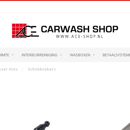
UIMTE
INTERIEURREINIGING
WASBOXEN
BETAALSYSTEM
ser Holz
/
Schokbrekers