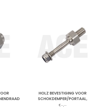
VOOR
HOLZ BEVESTIGING VOOR
NNENDRAAD
SCHOKDEMPER/PORTAAL,
RUW/PE196
€--,--