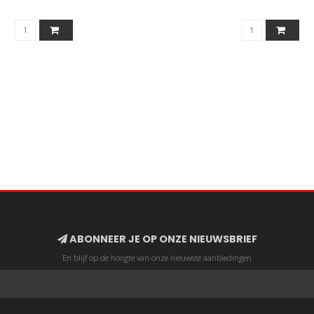
ABONNEER JE OP ONZE NIEUWSBRIEF
En blijf op de hoogte van onze nieuwste aanbiedingen