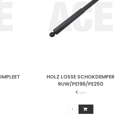
OMPLEET
HOLZ LOSSE SCHOKDEMPER
RUW/PE196/PE250
€--,--