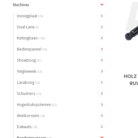
Machines
Invoegplaat
(19)
Dual-Lane
(0)
Kettingbaan
(178)
Bedienpaneel
(10)
Showboog
(81)
Velginweek
(53)
HOLZ
Lavaboog
RU
(16)
Schuimers
(12)
Hogedruksystemen
(67)
Wielborstels
(20)
Dakwals
(30)
Rondomwassers