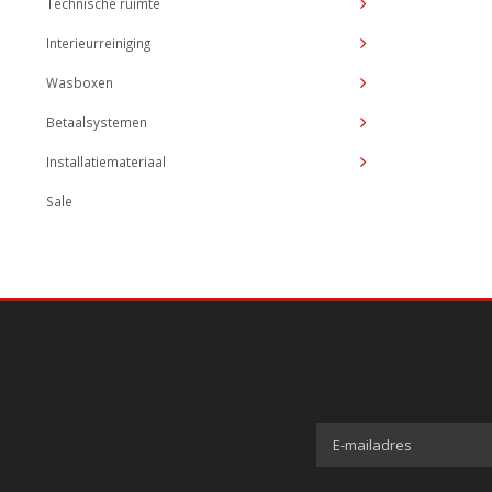
Technische ruimte
Interieurreiniging
Wasboxen
Betaalsystemen
Installatiemateriaal
Sale