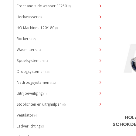
Front and side wasser PE250
(8)
Heckwasser
(1)
HO Machines 120/180
(0)
Rockers
(25)
Wasmitters
(2)
Spoelsystemen
(5)
Droogsystemen
(31)
Nadroogsystemen
(122)
Uitrijbeveiliging
(1)
Stoplichten en uitrijhulpen
(9)
Ventilator
(4)
HOL
SCHOKDE
Ledverlichting
(3)