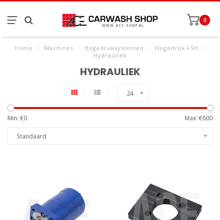
0
Home
/
Machines
/
Hogedruksystemen
/
Hogedruk FSH
/
Hydrauliek
HYDRAULIEK
24
Min: €
0
Max: €
600
Standaard