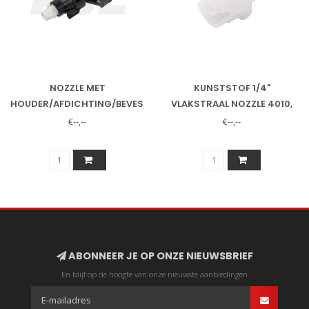
NOZZLE MET
KUNSTSTOF 1/4"
HOUDER/AFDICHTING/BEVESTIGING,
VLAKSTRAAL NOZZLE 4010,
PE118/135/163/250
PE118/135/163/250
€--,--
€--,--
ABONNEER JE OP ONZE NIEUWSBRIEF
En blijf op de hoogte van onze nieuwste aanbiedingen