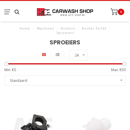
0
Home
/
Machines
/
Rockers
/
Rocker Pe163
/
Sproeiers
SPROEIERS
24
Min: €
0
Max: €
50
Standaard