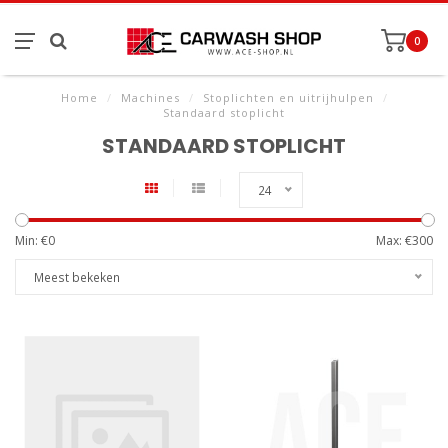
0
Home
/
Machines
/
Stoplichten en uitrijhulpen
/
Standaard stoplicht
STANDAARD STOPLICHT
24
Min: €
0
Max: €
300
Meest bekeken