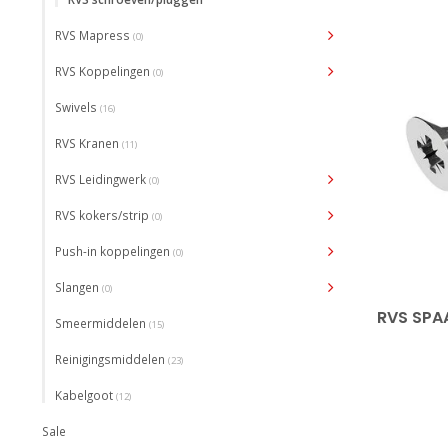
RVS Mapress
(0)
RVS Koppelingen
(0)
Swivels
(16)
RVS Kranen
(11)
RVS Leidingwerk
(0)
RVS kokers/strip
(0)
Push-in koppelingen
(0)
Slangen
(0)
RVS SPA
Smeermiddelen
(15)
Reinigingsmiddelen
(23)
Kabelgoot
(12)
Sale