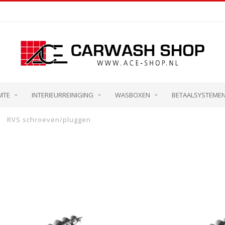
MTE
INTERIEURREINIGING
WASBOXEN
BETAALSYSTEME
RVS schroeven/pluggen