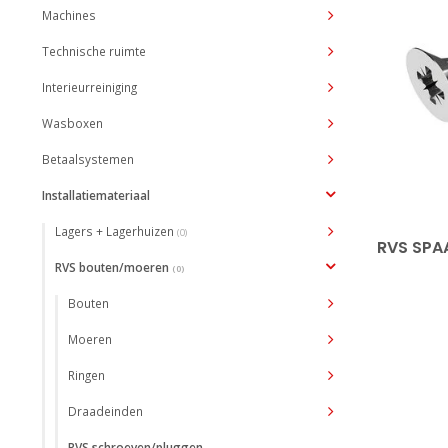
Machines
Technische ruimte
Interieurreiniging
Wasboxen
Betaalsystemen
Installatiemateriaal
Lagers + Lagerhuizen
(0)
RVS SPA
RVS bouten/moeren
(0)
Bouten
Moeren
Ringen
Draadeinden
RVS schroeven/pluggen