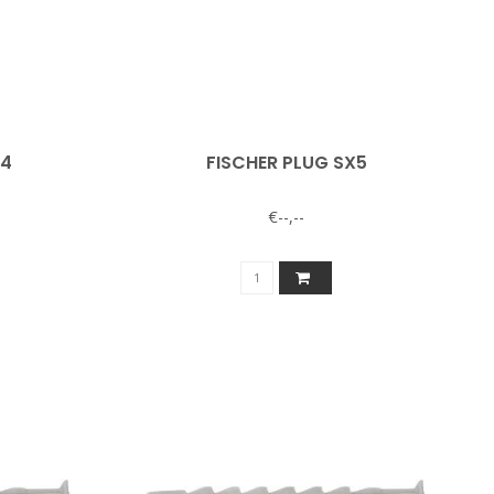
X4
FISCHER PLUG SX5
€--,--