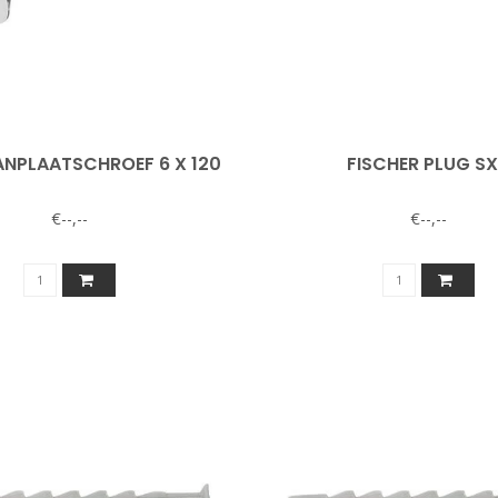
ANPLAATSCHROEF 6 X 120
FISCHER PLUG S
€--,--
€--,--