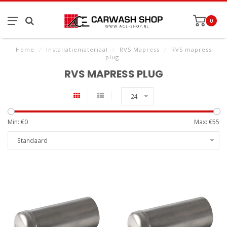
0
Home
/
Installatiemateriaal
/
RVS Mapress
/
RVS mapress
plug
RVS MAPRESS PLUG
24
Min: €
0
Max: €
55
Standaard