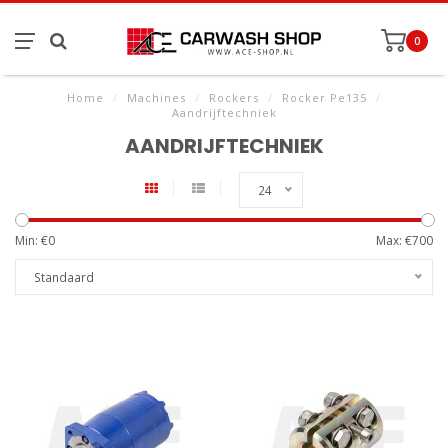
0
Home
/
Machines
/
Rockers
/
Rocker Pe135
/
Aandrijftechniek
AANDRIJFTECHNIEK
24
Min: €
0
Max: €
700
Standaard