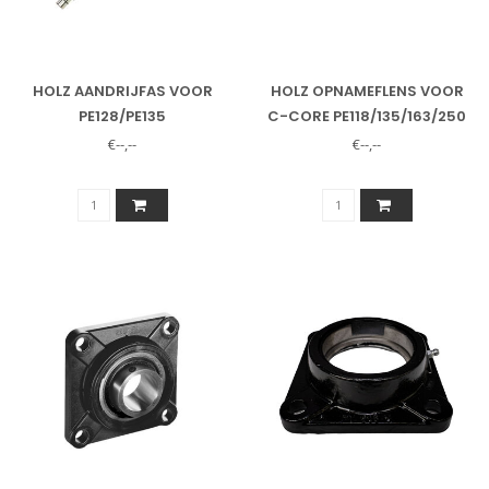
HOLZ AANDRIJFAS VOOR
HOLZ OPNAMEFLENS VOOR
PE128/PE135
C-CORE PE118/135/163/250
ONDER
€--,--
€--,--