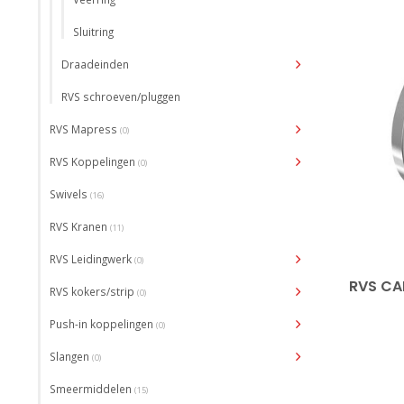
Sluitring
Draadeinden
RVS schroeven/pluggen
RVS Mapress
(0)
RVS Koppelingen
(0)
Swivels
(16)
RVS Kranen
(11)
RVS Leidingwerk
(0)
RVS CA
RVS kokers/strip
(0)
Push-in koppelingen
(0)
Slangen
(0)
Smeermiddelen
(15)