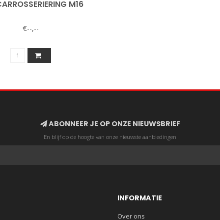
CARROSSERIERING M16
€--,--
ABONNEER JE OP ONZE NIEUWSBRIEF
En blijf op de hoogte van onze nieuwste aanbiedingen
INFORMATIE
Over ons