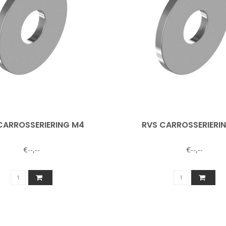
CARROSSERIERING M4
RVS CARROSSERIERI
€--,--
€--,--