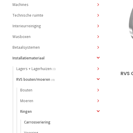
Machines
Technische ruimte
Interieurreiniging
Wasboxen
Betaalsystemen
Installatiemateriaal
Lagers + Lagerhuizen
(0)
RVS 
RVS bouten/moeren
(0)
Bouten
Moeren
Ringen
Carrosseriering
Veerring