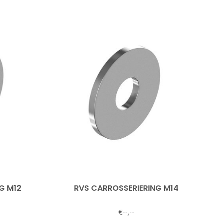
G M12
RVS CARROSSERIERING M14
€--,--