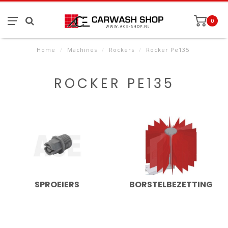
0
Home
/
Machines
/
Rockers
/
Rocker Pe135
ROCKER PE135
SPROEIERS
BORSTELBEZETTING