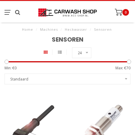
0
Home
/
Machines
/
Heckwasser
/
Sensoren
SENSOREN
24
Min: €
0
Max: €
70
Standaard