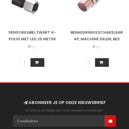
SENSORKABEL ZWART 4-
BENADERINGSSCHAKELAAR
POLIG MET LED 25 METER
4P, MACHINE DELEN, BES
M18MP-PSC50B-S0
€--,--
€--,--
ABONNEER JE OP ONZE NIEUWSBRIEF
En blijf op de hoogte van onze nieuwste aanbiedingen