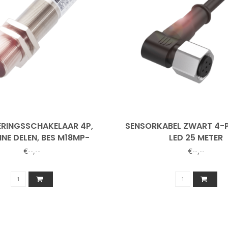
ERINGSSCHAKELAAR 4P,
SENSORKABEL ZWART 4-P
NE DELEN, BES M18MP-
LED 25 METER
PSC50B-S0
€--,--
€--,--