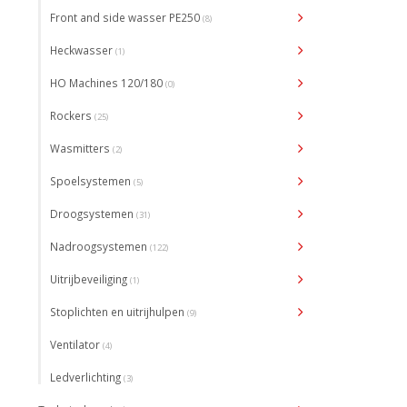
Front and side wasser PE250
(8)
Heckwasser
(1)
HO Machines 120/180
(0)
Rockers
(25)
Wasmitters
(2)
Spoelsystemen
(5)
Droogsystemen
(31)
Nadroogsystemen
(122)
Uitrijbeveiliging
(1)
Stoplichten en uitrijhulpen
(9)
Ventilator
(4)
Ledverlichting
(3)