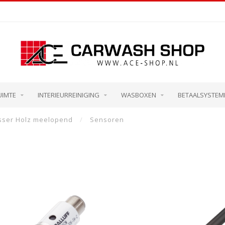
UIMTE
INTERIEURREINIGING
WASBOXEN
BETAALSYSTEM
ser Holz meelopend
/
Sensoren