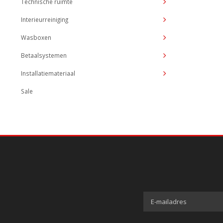
Technische ruimte
Interieurreiniging
Wasboxen
Betaalsystemen
Installatiemateriaal
Sale