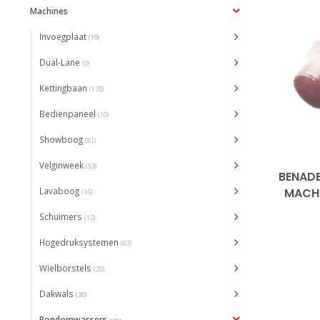
Machines
Invoegplaat
(19)
Dual-Lane
(0)
Kettingbaan
(178)
Bedienpaneel
(10)
Showboog
(81)
Velginweek
(53)
BENAD
Lavaboog
MACHI
(16)
Schuimers
(12)
Hogedruksystemen
(67)
Wielborstels
(20)
Dakwals
(30)
Rondomwassers