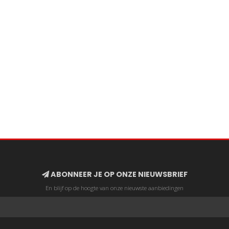
ABONNEER JE OP ONZE NIEUWSBRIEF
En blijf op de hoogte van onze nieuwste aanbiedingen