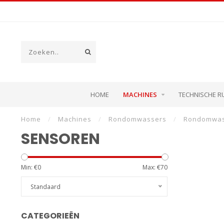
HOME
MACHINES
TECHNISCHE R
Home
/
Machines
/
Rondomwassers
/
Rondomwas
SENSOREN
Min: €
0
Max: €
70
Standaard
CATEGORIEËN