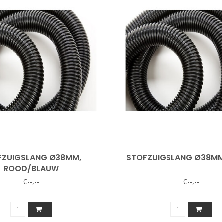
FZUIGSLANG Ø38MM,
STOFZUIGSLANG Ø38MM
ROOD/BLAUW
€--,--
€--,--