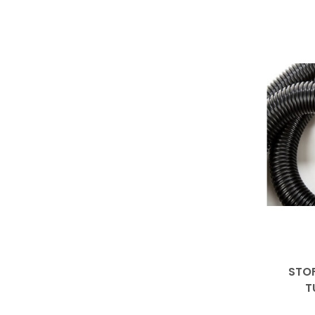
STO
T