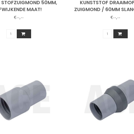
 STOFZUIGMOND 50MM,
KUNSTSTOF DRAAIMO
FWIJKENDE MAAT!
ZUIGMOND / 60MM SLAN
€--,--
€--,--