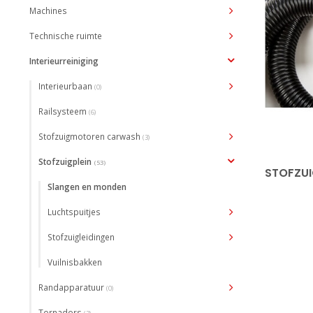
Machines
Technische ruimte
Interieurreiniging
Interieurbaan
(0)
Railsysteem
(6)
Stofzuigmotoren carwash
(3)
Stofzuigplein
(53)
STOFZU
Slangen en monden
Luchtspuitjes
Stofzuigleidingen
Vuilnisbakken
Randapparatuur
(0)
Tornadors