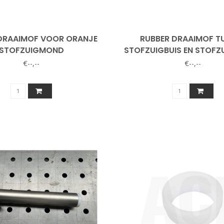
DRAAIMOF VOOR ORANJE
RUBBER DRAAIMOF T
STOFZUIGMOND
STOFZUIGBUIS EN STOFZ
€--,--
€--,--