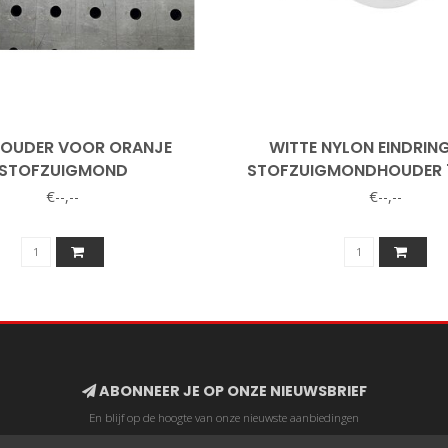
HOUDER VOOR ORANJE
WITTE NYLON EINDRIN
STOFZUIGMOND
STOFZUIGMONDHOUDER 
€--,--
€--,--
ABONNEER JE OP ONZE NIEUWSBRIEF
En blijf op de hoogte van onze nieuwste aanbiedingen