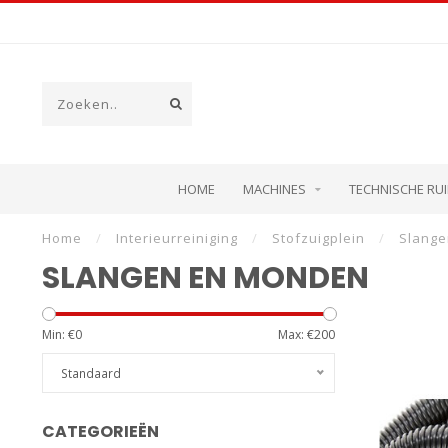
HOME
MACHINES
TECHNISCHE RU
Home
/
Interieurreiniging
/
Stofzuigplein
/
Slang
SLANGEN EN MONDEN
Min: €
0
Max: €
200
Standaard
CATEGORIEËN