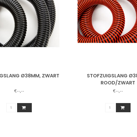
IGSLANG Ø38MM, ZWART
STOFZUIGSLANG Ø3
ROOD/ZWART
€--,--
€--,--