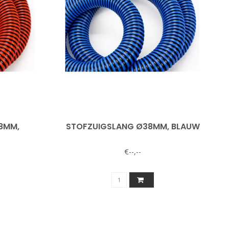
8MM,
STOFZUIGSLANG Ø38MM, BLAUW
€--,--