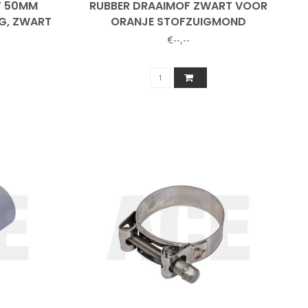
F 50MM
RUBBER DRAAIMOF ZWART VOOR
G, ZWART
ORANJE STOFZUIGMOND
€--,--