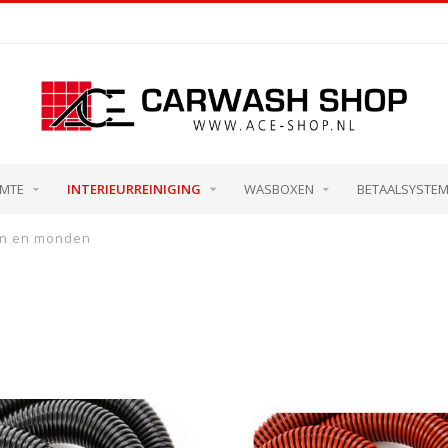
IMTE
INTERIEURREINIGING
WASBOXEN
BETAALSYSTE
en en monden