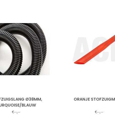
FZUIGSLANG Ø38MM,
ORANJE STOFZUIG
URQUOISE/BLAUW
€--,--
€--,--