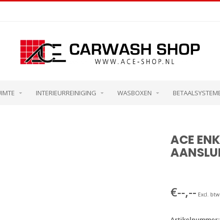
UIMTE
INTERIEURREINIGING
WASBOXEN
BETAALSYSTEM
ACE ENK
AANSLU
€--,--
Excl. btw
Artikelnummer: