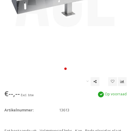
€--,--
Op voorraad
Excl. btw
Artikelnummer:
13613
Set bestaande uit: - Velgintensief links - Kap - Rode plexiglas plaat -