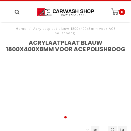
0
Home
/
Acrylaatplaat blauw 1800x400x8mm voor ACE
polishboog
ACRYLAATPLAAT BLAUW
1800X400X8MM VOOR ACE POLISHBOOG