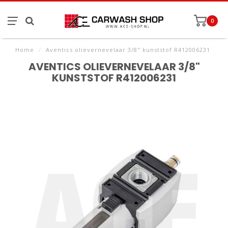
0
Home
/
Aventics olievernevelaar 3/8" kunststof R412006231
AVENTICS OLIEVERNEVELAAR 3/8"
KUNSTSTOF R412006231