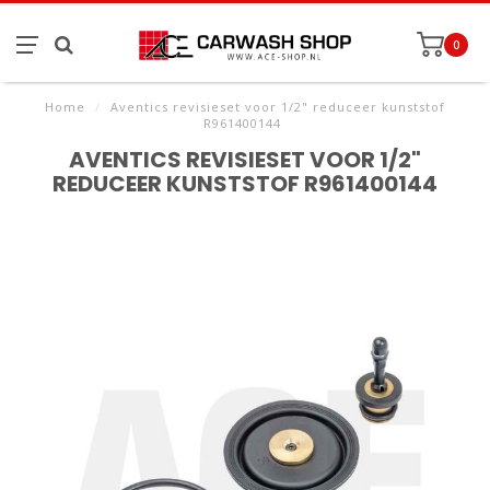
0
Home
/
Aventics revisieset voor 1/2" reduceer kunststof
R961400144
AVENTICS REVISIESET VOOR 1/2"
REDUCEER KUNSTSTOF R961400144