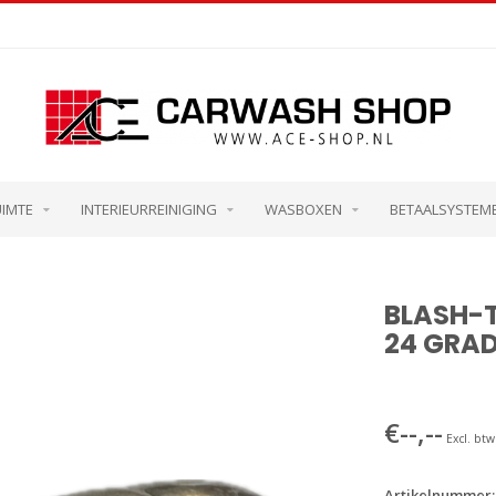
UIMTE
INTERIEURREINIGING
WASBOXEN
BETAALSYSTEM
BLASH-T
24 GRA
€--,--
Excl. btw
Artikelnummer: