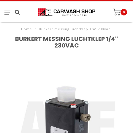
0
Home
/
Burkert messing luchtklep 1/4" 230vac
BURKERT MESSING LUCHTKLEP 1/4"
230VAC