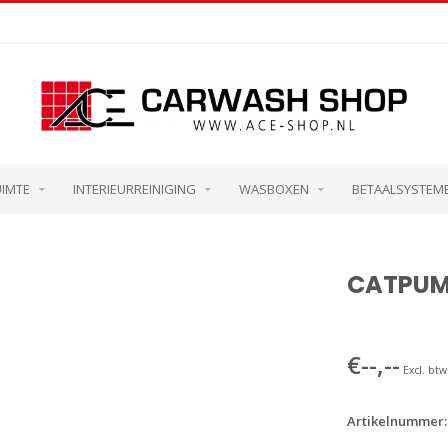
UIMTE
INTERIEURREINIGING
WASBOXEN
BETAALSYSTEM
CATPUM
€--,--
Excl. btw
Artikelnummer: