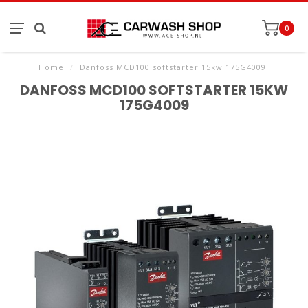
0
Home
/
Danfoss MCD100 softstarter 15kw 175G4009
DANFOSS MCD100 SOFTSTARTER 15KW
175G4009