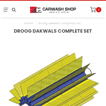
0
Home
/
Droog dakwals complete set
DROOG DAKWALS COMPLETE SET