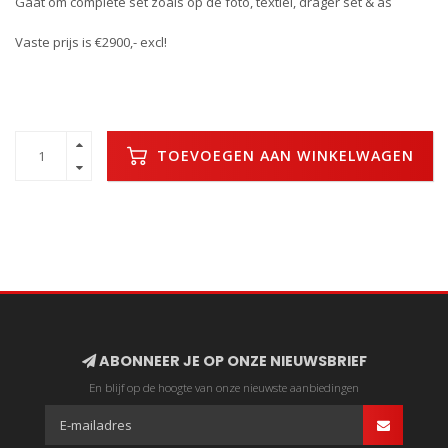
Gaat om complete set zoals op de foto, textiel, drager set & as
Vaste prijs is €2900,- excl!
TOEVOEGEN AAN WINKELWAGEN
ABONNEER JE OP ONZE NIEUWSBRIEF
En blijf op de hoogte van onze nieuwste aanbiedingen