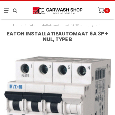
0
Home
/
Eaton installatieautomaat 6A 3P + nul, type B
EATON INSTALLATIEAUTOMAAT 6A 3P +
NUL, TYPE B