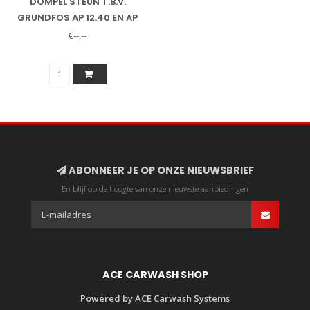
DOMPEL STEUN T.B.V.
GRUNDFOS AP 12.40 EN AP
12.50
€--,--
ABONNEER JE OP ONZE NIEUWSBRIEF
En blijf op de hoogte van onze nieuwste aanbiedingen
ACE CARWASH SHOP
Powered by ACE Carwash Systems