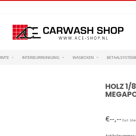
UIMTE
INTERIEURREINIGING
WASBOXEN
BETAALSYSTEM
r
HOLZ 1/
MEGAP
€--,--
Excl. btw
Artikelnummer: