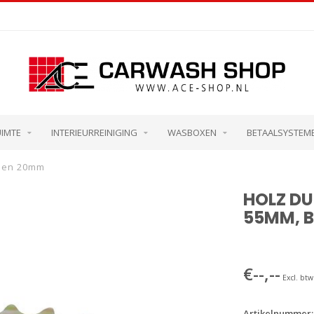
UIMTE
INTERIEURREINIGING
WASBOXEN
BETAALSYSTEM
kpen 20mm
HOLZ DU
55MM, 
€--,--
Excl. btw
Artikelnummer: