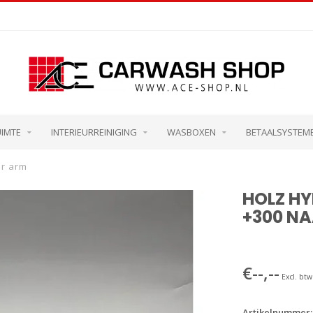
UIMTE
INTERIEURREINIGING
WASBOXEN
BETAALSYSTEM
ar arm
HOLZ H
+300 N
€--,--
Excl. btw
Artikelnummer: