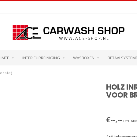
UIMTE
INTERIEURREINIGING
WASBOXEN
BETAALSYSTEM
ersie)
HOLZ IN
VOOR BR
€--,--
Excl. btw
Artikelnummer: