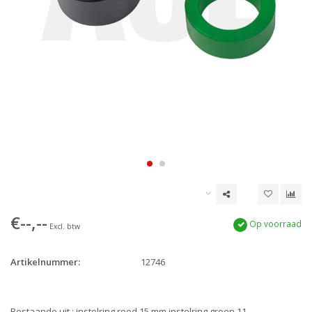
€--,--
Op voorraad
Excl. btw
Artikelnummer:
12746
Bestaande uit : instelring rood 15 mm instelring groen 11