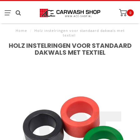
0
Home
/
Holz instelringen voor standaard dakwals met
textiel
HOLZ INSTELRINGEN VOOR STANDAARD
DAKWALS MET TEXTIEL