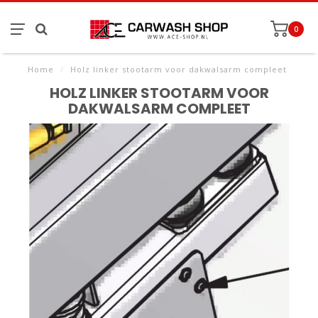
0
Home
/
Holz linker stootarm voor dakwalsarm compleet
HOLZ LINKER STOOTARM VOOR
DAKWALSARM COMPLEET