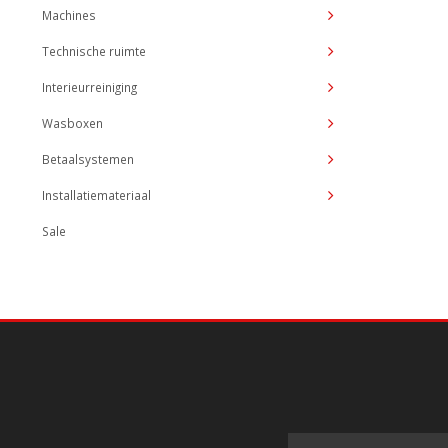
Machines
Technische ruimte
Interieurreiniging
Wasboxen
Betaalsystemen
Installatiemateriaal
Sale