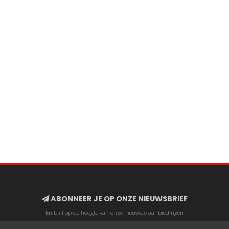
ABONNEER JE OP ONZE NIEUWSBRIEF
En blijf op de hoogte van onze nieuwste aanbiedingen