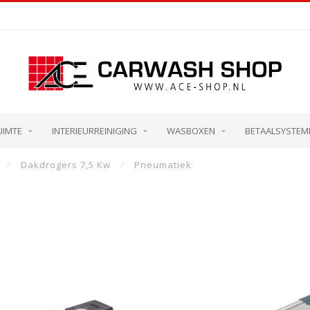
UIMTE
INTERIEURREINIGING
WASBOXEN
BETAALSYSTEM
/
Dakdrogers 7,5 Kw
/
Pneumatiek