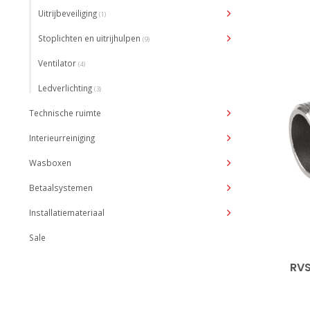
Uitrijbeveiliging
(1)
Stoplichten en uitrijhulpen
(9)
Ventilator
(4)
Ledverlichting
(3)
Technische ruimte
Interieurreiniging
Wasboxen
Betaalsystemen
Installatiemateriaal
Sale
RVS