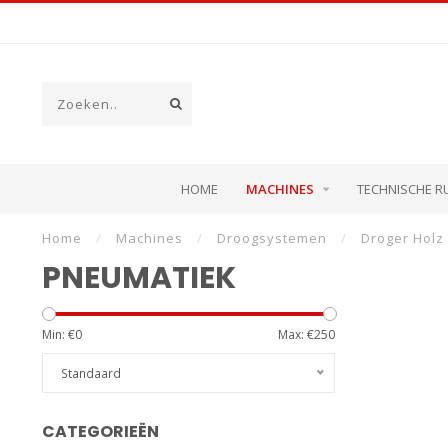
HOME
MACHINES
TECHNISCHE R
Home
/
Machines
/
Droogsystemen
/
Droger Holz
PNEUMATIEK
Min: €
0
Max: €
250
Standaard
CATEGORIEËN