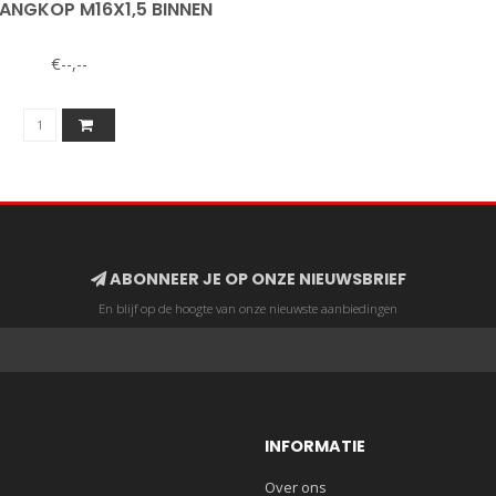
ANGKOP M16X1,5 BINNEN
€--,--
ABONNEER JE OP ONZE NIEUWSBRIEF
En blijf op de hoogte van onze nieuwste aanbiedingen
INFORMATIE
Over ons