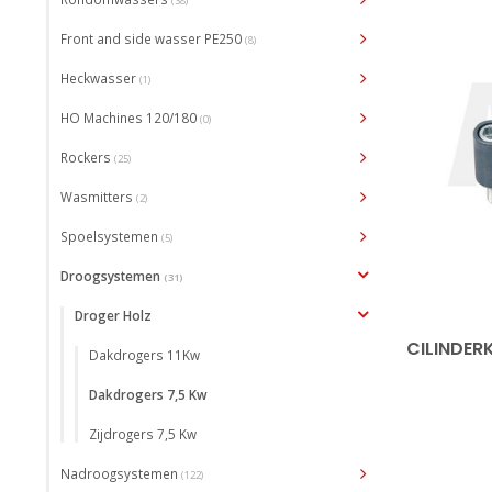
(38)
Front and side wasser PE250
(8)
Heckwasser
(1)
HO Machines 120/180
(0)
Rockers
(25)
Wasmitters
(2)
Spoelsystemen
(5)
Droogsystemen
(31)
Droger Holz
CILINDER
Dakdrogers 11Kw
Dakdrogers 7,5 Kw
Zijdrogers 7,5 Kw
Nadroogsystemen
(122)