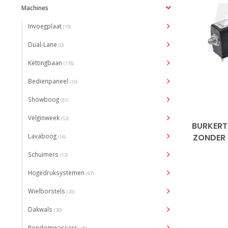
Machines
Invoegplaat
(19)
Dual-Lane
(0)
Kettingbaan
(178)
Bedienpaneel
(10)
Showboog
(81)
Velginweek
(53)
BURKERT 
Lavaboog
ZONDER 
(16)
Schuimers
(12)
Hogedruksystemen
(67)
Wielborstels
(20)
Dakwals
(30)
Rondomwassers